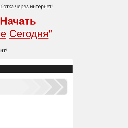
ботка через интернет!
 Начать
же
Сегодня
"
!
ент