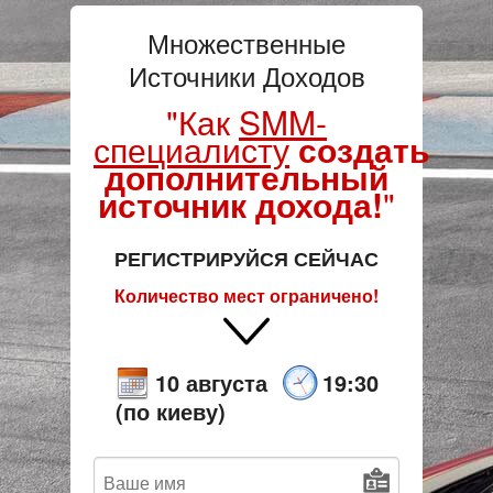
Множественные
Источники Доходов
"
Как
SMM-
специалисту
создать
дополнительный
источник дохода!
"
РЕГИСТРИРУЙСЯ СЕЙЧАС
Количество мест ограничено!
10 августа
19:30
(по киеву)